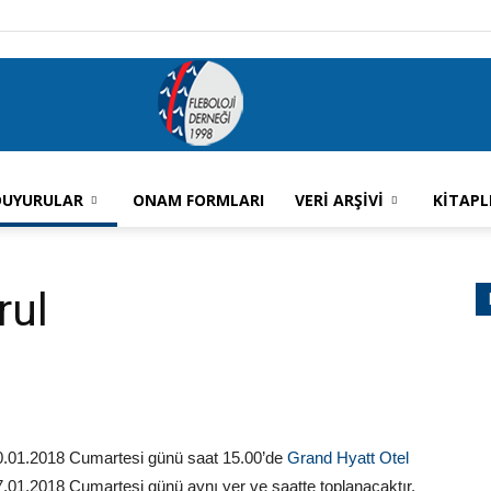
DUYURULAR
ONAM FORMLARI
VERİ ARŞİVİ
KİTAPL
Fleboloji
rul
Derneği
20.01.2018 Cumartesi günü saat 15.00’de
Grand Hyatt Otel
7.01.2018 Cumartesi günü aynı yer ve saatte toplanacaktır.